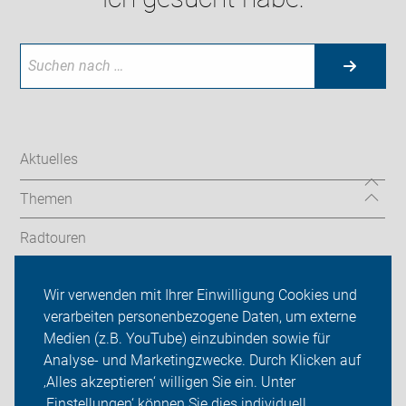
Aktuelles
Themen
Radtouren
OG Oberasbach
Wir verwenden mit Ihrer Einwilligung Cookies und
verarbeiten personenbezogene Daten, um externe
ADFC Fürth
Medien (z.B. YouTube) einzubinden sowie für
Sei dabei
Analyse- und Marketingzwecke. Durch Klicken auf
‚Alles akzeptieren‘ willigen Sie ein. Unter
Presse
‚Einstellungen‘ können Sie dies individuell