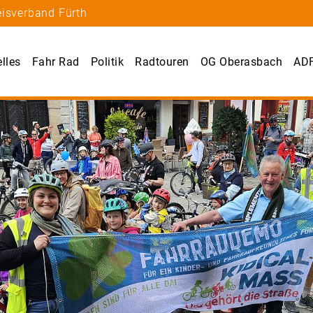
eisverband Fürth
lles
Fahr Rad
Politik
Radtouren
OG Oberasbach
ADF