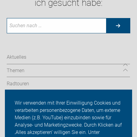
ich gesucht habe:
Aktuelles
Themen
Radtouren
OG Oberasbach
Wir verwenden mit Ihrer Einwilligung Cookies und
verarbeiten personenbezogene Daten, um externe
ADFC Fürth
Medien (z.B. YouTube) einzubinden sowie für
Sei dabei
Analyse- und Marketingzwecke. Durch Klicken auf
‚Alles akzeptieren‘ willigen Sie ein. Unter