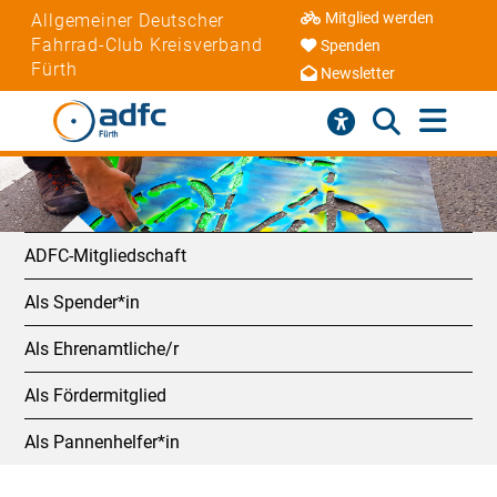
Mitglied werden
Allgemeiner Deutscher
Fahrrad-Club Kreisverband
Spenden
Fürth
Newsletter
ADFC-Mitgliedschaft
Als Spender*in
Als Ehrenamtliche/r
Als Fördermitglied
Als Pannenhelfer*in