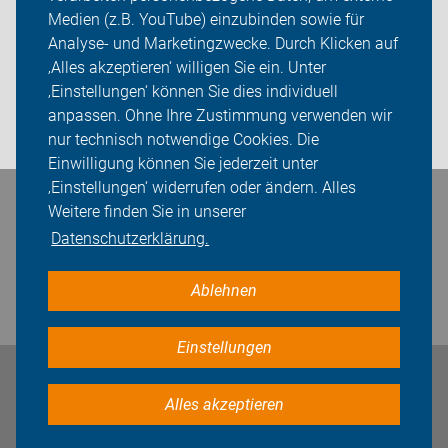
Medien (z.B. YouTube) einzubinden sowie für
Analyse- und Marketingzwecke. Durch Klicken auf
Sei dabei
‚Alles akzeptieren‘ willigen Sie ein. Unter
Presse
‚Einstellungen‘ können Sie dies individuell
anpassen. Ohne Ihre Zustimmung verwenden wir
Login
nur technisch notwendige Cookies. Die
Einwilligung können Sie jederzeit unter
‚Einstellungen‘ widerrufen oder ändern. Alles
Bleiben Sie in Kontakt
Weitere finden Sie in unserer
Datenschutzerklärung.
Ablehnen
Einstellungen
Impressum
Datenschutz
Cookie-Einstellungen
Alles akzeptieren