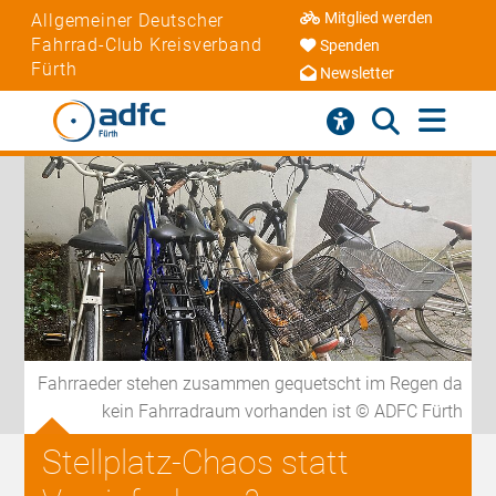
Mitglied werden
Allgemeiner Deutscher
Fahrrad-Club Kreisverband
Spenden
Fürth
Newsletter
Fahrraeder stehen zusammen gequetscht im Regen da
kein Fahrradraum vorhanden ist © ADFC Fürth
Stellplatz-Chaos statt